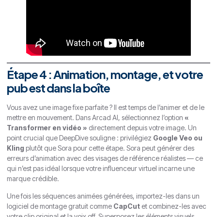
Étape 4 : Animation, montage, et votre
pub est dans la boîte
Vous avez une image fixe parfaite ? Il est temps de l’animer et de le
mettre en mouvement. Dans Arcad AI, sélectionnez l’option
«
Transformer en vidéo »
directement depuis votre image. Un
point crucial que DeepDive souligne : privilégiez
Google Veo ou
Kling
plutôt que Sora pour cette étape. Sora peut générer des
erreurs d’animation avec des visages de référence réalistes — ce
qui n’est pas idéal lorsque votre influenceur virtuel incarne une
marque crédible.
Une fois les séquences animées générées, importez-les dans un
logiciel de montage gratuit comme
CapCut
et combinez-les avec
votre clip original et la voix off. Superposez les éléments visuels,