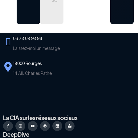
demander
2026
votre avis
9 mai 2026
06 73 08 93 94
Laissez-moi un message
18000 Bourges
14 All. Charles Pathé
La CIA sur les réseaux sociaux
DeepDive