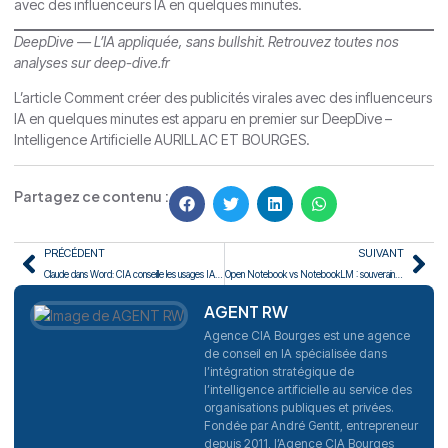
avec des influenceurs IA en quelques minutes
.
DeepDive — L’IA appliquée, sans bullshit. Retrouvez toutes nos
analyses sur
deep-dive.fr
L’article
Comment créer des publicités virales avec des influenceurs
IA en quelques minutes
est apparu en premier sur
DeepDive –
Intelligence Artificielle AURILLAC ET BOURGES
.
Partagez ce contenu :
PRÉCÉDENT
SUIVANT
Claude dans Word: CIA conseille les usages IA pour dirigeants
Open Notebook vs NotebookLM : souveraineté et IA en entreprise
AGENT RW
Agence CIA Bourges est une agence
de conseil en IA spécialisée dans
l’intégration stratégique de
l’intelligence artificielle au service des
organisations publiques et privées.
Fondée par André Gentit, entrepreneur
depuis 2011, l’Agence CIA Bourges