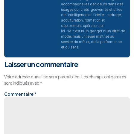
accompagne les décideurs dans des
usages concrets, gouvernés et utiles
de l’intelligence artificielle : cadrage,
acculturation, formation et
déploiement opérationnel.
Ici, l’IA n’est ni un gadget ni un effet de
mode, mais un levier maîtrisé au
service du métier, de la performance
et du sens.
Laisser un commentaire
Votre adresse e-mail ne sera pas publiée.
Les champs obligatoires
sont indiqués avec
*
Commentaire
*