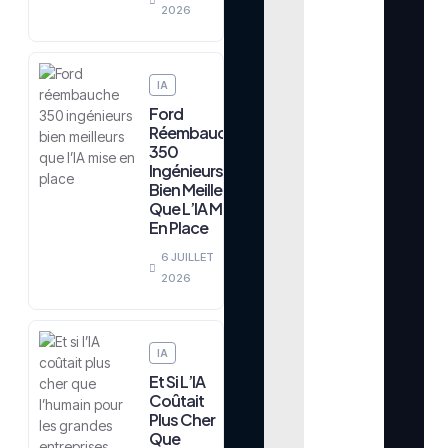
2026
IA
Ford
Réembauche
350
Ingénieurs
Bien Meilleurs
Que L’IA Mise
En Place
6 JUILLET
2026
IA
Et Si L’IA
Coûtait
Plus Cher
Que