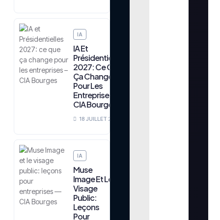
IA
IA Et
Présidentielles
2027: Ce Que
Ça Change
Pour Les
Entreprises –
CIA Bourges
18 JUILLET 2026
IA
Muse
Image Et Le
Visage
Public:
Leçons
Pour