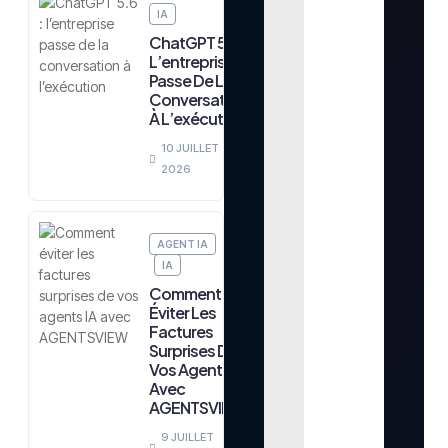
IA
ChatGPT 5.6 :
L’entreprise
Passe De La
Conversation
À L’exécution
10 JUILLET
2026
AGENT IA
IA
Comment
Éviter Les
Factures
Surprises De
Vos Agents IA
Avec
AGENTSVIEW
9 JUILLET