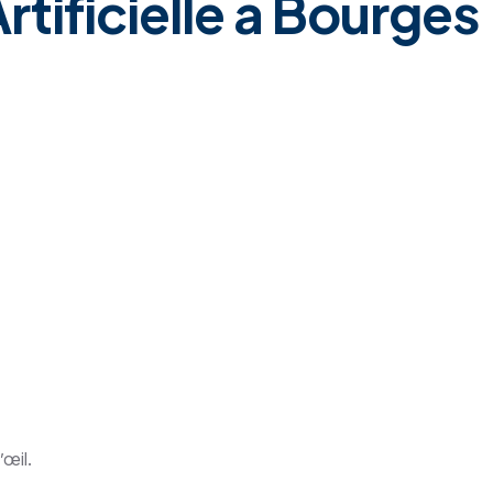
tificielle à Bourges
’œil.