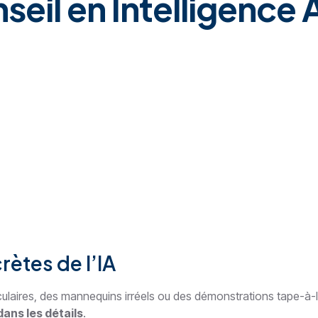
il en Intelligence Ar
ètes de l’IA
aculaires, des mannequins irréels ou des démonstrations tape-à-l
dans les détails
.