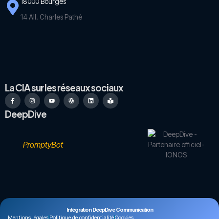
18000 Bourges
14 All. Charles Pathé
La CIA sur les réseaux sociaux
DeepDive
PromptyBot
Intégration DeepDive Communication
Mentions légales
Politique de confidentialité
Cookies