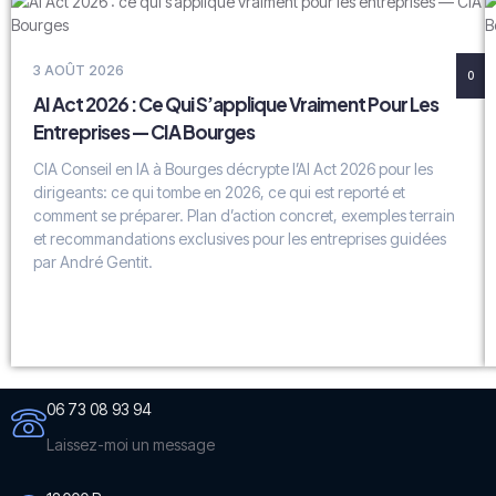
3 AOÛT 2026
0
AI Act 2026 : Ce Qui S’applique Vraiment Pour Les
Entreprises — CIA Bourges
CIA Conseil en IA à Bourges décrypte l’AI Act 2026 pour les
dirigeants: ce qui tombe en 2026, ce qui est reporté et
comment se préparer. Plan d’action concret, exemples terrain
et recommandations exclusives pour les entreprises guidées
par André Gentit.
06 73 08 93 94
Laissez-moi un message