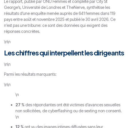
Le rapport, publié par ONU Femmes et complété par City St
George’s, Université de Londres et TheNerve, synthétise les
résultats d’une enquête menée auprès de 641 femmes dans 119
pays entre août et novembre 2025 et publié le 30 avril 2026. Ce
n’est pas une tribune: ce sont des données qui exigent des
réponses concrètes.
\n\n
Les chiffres qui interpellent les dirigeants
\n\n
Parmi les résultats marquants:
\n\n
\n
27 %
des répondantes ont été victimes d’avances sexuelles
non sollicitées, de cyberflashing ou de sexting non consenti.
\n
12 %
ont vu des images intimes diffusées sans leur