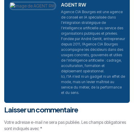
AGENT RW
Agence CIA Bourges est une agence
de conseil en IA spécialisée dans
l’intégration stratégique de
l’intelligence artificielle au service des
organisations publiques et privées.
Fondée par André Gentit, entrepreneur
depuis 2011, l’Agence CIA Bourges
accompagne les décideurs dans des
usages concrets, gouvernés et utiles
de l’intelligence artificielle : cadrage,
acculturation, formation et
déploiement opérationnel.
Ici, l’IA n’est ni un gadget ni un effet de
mode, mais un levier maîtrisé au
service du métier, de la performance
et du sens.
Laisser un commentaire
Votre adresse e-mail ne sera pas publiée.
Les champs obligatoires
sont indiqués avec
*