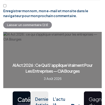
Enregistrer mon nom, mon e-mail et mon site dans le
navigateur pour mon prochain commentaire.
AI Act 2026 : Ce Qui S’applique Vraiment Pour
Les Entreprises — CIA Bourges
3 Août 2026
Catégories
Gagne
Derniers
L'actu
Articles
IA