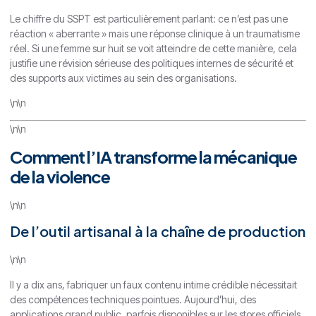
Le chiffre du SSPT est particulièrement parlant: ce n’est pas une
réaction « aberrante » mais une réponse clinique à un traumatisme
réel. Si une femme sur huit se voit atteindre de cette manière, cela
justifie une révision sérieuse des politiques internes de sécurité et
des supports aux victimes au sein des organisations.
\n\n
\n\n
Comment l’IA transforme la mécanique
de la violence
\n\n
De l’outil artisanal à la chaîne de production
\n\n
Il y a dix ans, fabriquer un faux contenu intime crédible nécessitait
des compétences techniques pointues. Aujourd’hui, des
applications grand public, parfois disponibles sur les stores officiels,