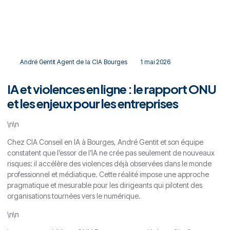
\ Article: IA et violences en ligne: le rapport ONU, enjeux pour les
entreprises
André Gentit Agent de la CIA Bourges
1 mai 2026
IA et violences en ligne : le rapport ONU
et les enjeux pour les entreprises
\n\n
Chez CIA Conseil en IA à Bourges, André Gentit et son équipe
constatent que l’essor de l’IA ne crée pas seulement de nouveaux
risques: il accélère des violences déjà observées dans le monde
professionnel et médiatique. Cette réalité impose une approche
pragmatique et mesurable pour les dirigeants qui pilotent des
organisations tournées vers le numérique.
\n\n