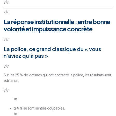
\n\n
\n\n
La réponse institutionnelle : entre bonne
volonté et impuissance concrète
\n\n
La police, ce grand classique du « vous
n’aviez qu’à pas »
\n\n
Sur les 25 % de victimes qui ont contacté la police, les résultats sont
édifiants:
\n\n
\n
24 %
se sont senties coupables.
\n