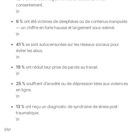
consentement.
\n
6 %
ont été victimes de deepfakes ou de contenus manipulés
— un chiffre en forte hausse et largement sous-estimé.
\n
41 %
se sont autocensurées sur les réseaux sociaux pour
éviter les abus.
\n
19 %
ont réduit leur prise de parole au travail.
\n
25 %
souffrent d’anxiété ou de dépression liées aux violences
en ligne.
\n
13 %
ont reçu un diagnostic de syndrome de stress post-
traumatique.
\n
\n\n