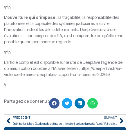
\n\n
L’ouverture qui s’impose :
la traçabilité, la responsabilité des
plateformes et la capacité des systèmes judiciaires à suivre
l’innovation restent les défis déterminants. DeepDive suivra ces
évolutions—car comprendre l’IA, c’est comprendre ce qu’elle rend
possible quand personne ne regarde.
\n\n
L’article complet est disponible sur le site de DeepDive l’agence de
communication boostée à l’IA avec le lien : https://deep-dive.fr/ia-
violence-femmes-deepfakes-rapport-onu-femmes-20265/
\n
Partagez ce contenu :
PRÉCÉDENT
SUIVANT
Optimiser les tokens Claude: guide pratique pour dirigeants
IA et entreprises : la révolte face à l’IA transforme la stratégie