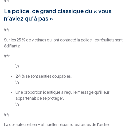
\n\n
La police, ce grand classique du « vous
n’aviez qu’à pas »
\n\n
Sur les 25 % de victimes qui ont contacté la police, les résultats sont
édifiants:
\n\n
\n
24 %
se sont senties coupables.
\n
Une proportion identique a reçu le message qu’il leur
appartenait de se protéger.
\n
\n\n
La co-auteure Lea Hellmueller résume: les forces de l’ordre