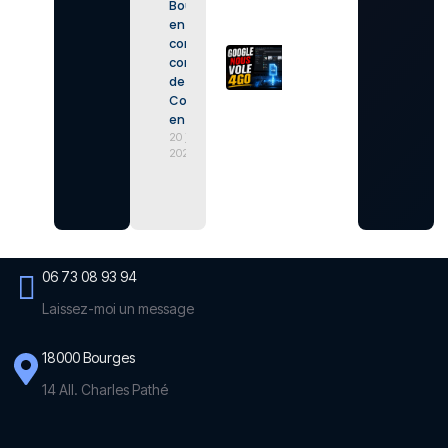
Bourges
navigateur.
en 2026 :
17 juillet 2026
conseils
Chrome
concrets
vous
de CIA
offre 4 Go
Conseil
de Gemini
en IA
sans vous
20 juillet
demander
2026
votre avis
9 mai 2026
06 73 08 93 94
Laissez-moi un message
18000 Bourges
14 All. Charles Pathé