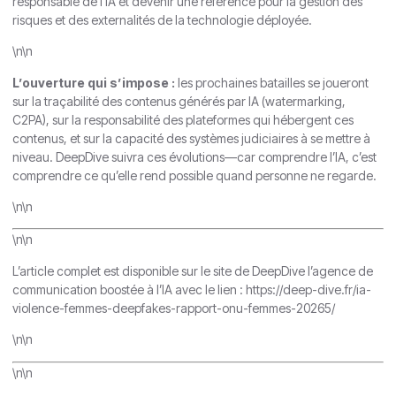
responsable de l’IA et devenir une référence pour la gestion des
risques et des externalités de la technologie déployée.
\n\n
L’ouverture qui s’impose :
les prochaines batailles se joueront
sur la traçabilité des contenus générés par IA (watermarking,
C2PA), sur la responsabilité des plateformes qui hébergent ces
contenus, et sur la capacité des systèmes judiciaires à se mettre à
niveau. DeepDive suivra ces évolutions—car comprendre l’IA, c’est
comprendre ce qu’elle rend possible quand personne ne regarde.
\n\n
\n\n
L’article complet est disponible sur le site de DeepDive l’agence de
communication boostée à l’IA avec le lien : https://deep-dive.fr/ia-
violence-femmes-deepfakes-rapport-onu-femmes-20265/
\n\n
\n\n