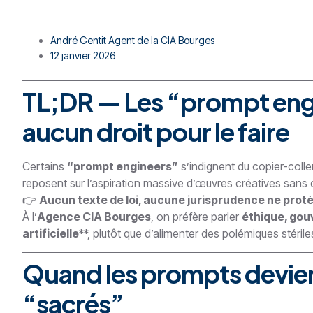
André Gentit Agent de la CIA Bourges
12 janvier 2026
TL;DR — Les “prompt engi
aucun droit pour le faire
Certains
“prompt engineers”
s’indignent du copier-colle
reposent sur l’aspiration massive d’œuvres créatives san
👉
Aucun texte de loi, aucune jurisprudence ne protè
À l’
Agence CIA Bourges
, on préfère parler
éthique, gou
artificielle
**, plutôt que d’alimenter des polémiques stéril
Quand les prompts devi
“sacrés”