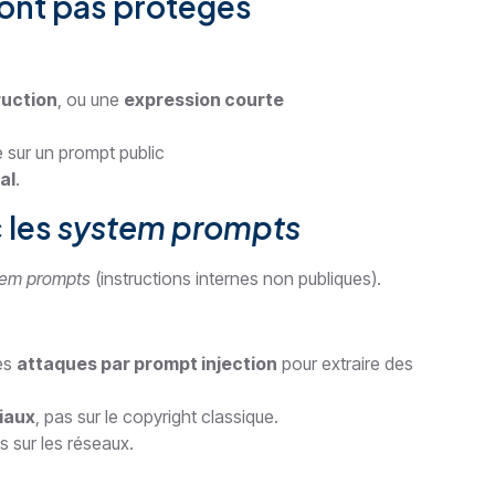
sont pas protégés
ruction
, ou une
expression courte
e sur un prompt public
al
.
 les
system prompts
tem prompts
(instructions internes non publiques).
des
attaques par prompt injection
pour extraire des
iaux
, pas sur le copyright classique.
s sur les réseaux.