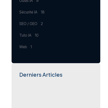
Outils IA
9
Sécurité IA
18
SEO / GEO
2
Tuto IA
10
Web
1
Derniers Articles