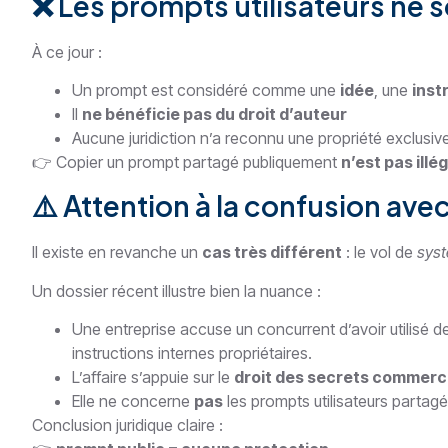
❌ Les prompts utilisateurs ne 
À ce jour :
Un prompt est considéré comme une
idée
, une
inst
Il
ne bénéficie pas du droit d’auteur
Aucune juridiction n’a reconnu une propriété exclusiv
👉 Copier un prompt partagé publiquement
n’est pas illég
⚠️ Attention à la confusion avec
Il existe en revanche un
cas très différent
: le vol de
sys
Un dossier récent illustre bien la nuance :
Une entreprise accuse un concurrent d’avoir utilisé 
instructions internes propriétaires.
L’affaire s’appuie sur le
droit des secrets commerc
Elle ne concerne
pas
les prompts utilisateurs partagé
Conclusion juridique claire :