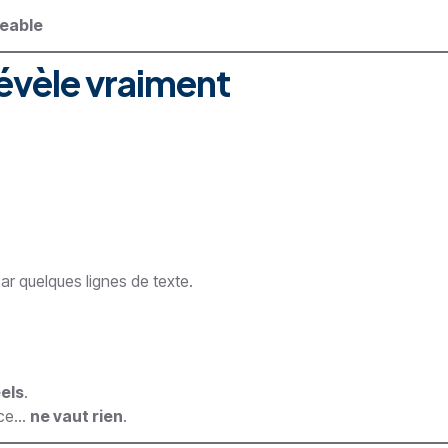
geable
évèle vraiment
ar quelques lignes de texte.
éels
.
nce…
ne vaut rien
.