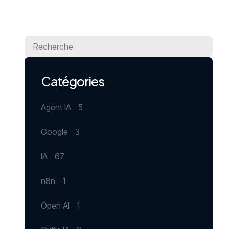
Catégories
Agent IA
5
Google
3
IA
67
n8n
1
Open AI
1