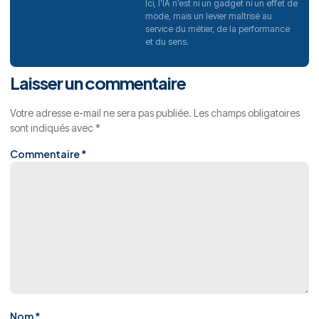
Ici, l’IA n’est ni un gadget ni un effet de
mode, mais un levier maîtrisé au
service du métier, de la performance
et du sens.
Laisser un commentaire
Votre adresse e-mail ne sera pas publiée.
Les champs obligatoires
sont indiqués avec
*
Commentaire
*
Nom
*