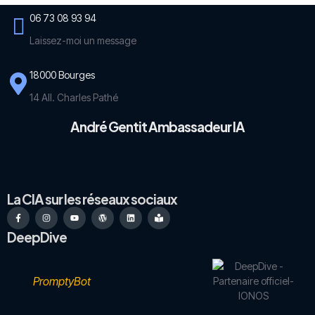
06 73 08 93 94
Laissez-moi un message
18000 Bourges
14 All. Charles Pathé
André Gentit Ambassadeur IA
La CIA sur les réseaux sociaux
DeepDive
PromptyBot