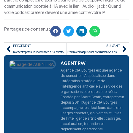
communication boostée à l’IA avec le lien :
AudioHijack : Quand
votre podcast préféré devient une arme contre votre IA
.
Partagez ce contenu :
PRÉCÉDENT
SUIVANT
IA et entreprises : la révolte face à l’IA transforme la stratégie
Et si l’IA coûtait plus cher que l’humain pour les grandes entreprises
AGENT RW
Agence CIA Bourges est une agence
de conseil en IA spécialisée dans
l’intégration stratégique de
l’intelligence artificielle au service des
organisations publiques et privées.
Fondée par André Gentit, entrepreneur
depuis 2011, l’Agence CIA Bourges
accompagne les décideurs dans des
usages concrets, gouvernés et utiles
de l’intelligence artificielle : cadrage,
acculturation, formation et
déploiement opérationnel.